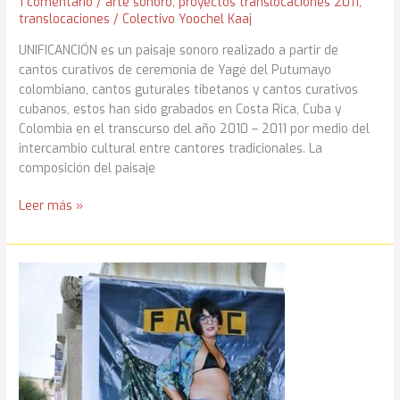
1 comentario
/
arte sonoro
,
proyectos translocaciones 2011
,
translocaciones
/
Colectivo Yoochel Kaaj
UNIFICANCIÓN es un paisaje sonoro realizado a partir de
cantos curativos de ceremonia de Yagé del Putumayo
colombiano, cantos guturales tibetanos y cantos curativos
cubanos, estos han sido grabados en Costa Rica, Cuba y
Colombia en el transcurso del año 2010 – 2011 por medio del
intercambio cultural entre cantores tradicionales. La
composición del paisaje
Unificanción
Leer más »