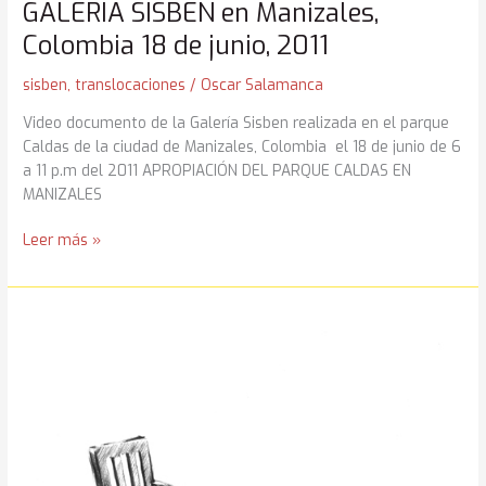
GALERIA SISBEN en Manizales,
Colombia 18 de junio, 2011
sisben
,
translocaciones
/
Oscar Salamanca
Video documento de la Galería Sisben realizada en el parque
Caldas de la ciudad de Manizales, Colombia el 18 de junio de 6
a 11 p.m del 2011 APROPIACIÓN DEL PARQUE CALDAS EN
MANIZALES
GALERIA
Leer más »
SISBEN
en
Manizales,
Colombia
18
de
junio,
2011