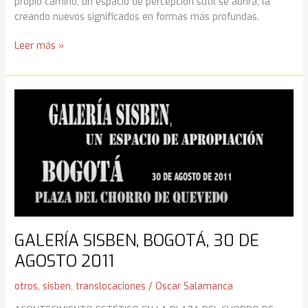
propio camino, un espacio de percepción sutil se abrirá, la
creando nuevos significados en formas más profundas,
Reflektionen
Leer más »
(Reflecciónes)
GALERÍA SISBEN, BOGOTÁ, 30 DE
AGOSTO 2011
otros
,
sisben
,
translocaciones
/
Oscar Salamanca