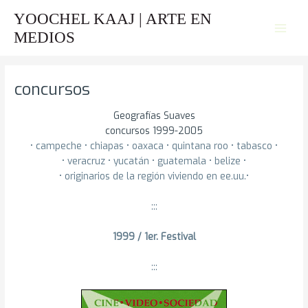
Ir
YOOCHEL KAAJ | ARTE EN
al
MEDIOS
contenido
concursos
Geografías Suaves
concursos 1999-2005
• campeche • chiapas • oaxaca • quintana roo • tabasco •
• veracruz • yucatán • guatemala • belize •
• originarios de la región viviendo en ee.uu.•
:::
1999 / 1er. Festival
:::