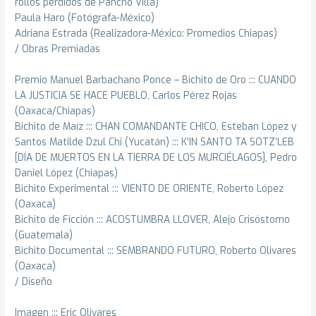
rollos perdidos de Pancho Villa)
Paula Haro (Fotógrafa-México)
Adriana Estrada (Realizadora-México: Promedios Chiapas)
/ Obras Premiadas
Premio Manuel Barbachano Ponce – Bichito de Oro ::: CUANDO
LA JUSTICIA SE HACE PUEBLO, Carlos Pérez Rojas
(Oaxaca/Chiapas)
Bichito de Maíz ::: CHAN COMANDANTE CHICO, Esteban López y
Santos Matilde Dzul Chi (Yucatán) ::: K’IN SANTO TA SOTZ’LEB
[DÍA DE MUERTOS EN LA TIERRA DE LOS MURCIÉLAGOS], Pedro
Daniel López (Chiapas)
Bichito Experimental ::: VIENTO DE ORIENTE, Roberto López
(Oaxaca)
Bichito de Ficción ::: ACOSTUMBRA LLOVER, Alejo Crisóstomo
(Guatemala)
Bichito Documental ::: SEMBRANDO FUTURO, Roberto Olivares
(Oaxaca)
/ Diseño
Imagen ::: Eric Olivares